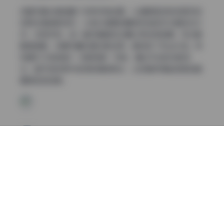
这套写真合集涵盖了多种风格主题，从清新自然的校园风到
成熟优雅的职场风，从梦幻唯美的童话风到前卫大胆的艺术
风，应有尽有。每一套写真都经过精心策划和拍摄，无论是
服装搭配、场景布置还是光影运用，都体现了专业水准。特
别是ROSI独有的”光影叙事”风格，通过巧妙的光影变
化，赋予每张照片独特的情感表达，让观者仿佛能感受到画
面背后的故事。
在拍摄氛围方面，ROSI团队擅长创造舒适自然的拍摄环
境，让模特能够在放松状态下展现最真实的一面。无论是户
外自然光下的拍摄，还是精心布置的室内场景，都能捕捉到
模特最自然、最动人的瞬间。这种注重真实感的拍摄理念，
使得ROSI写真的每一帧都充满了生命力。