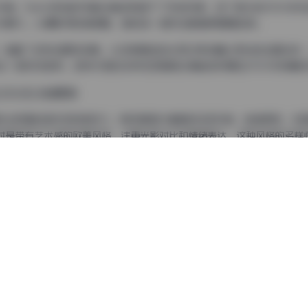
者，Naimi奶咪的写真合集给我留下了深刻印象。这个庞大的292GB
元魅力。从摄影师的角度看，她的每一组作品都值得细细品味。
丰富，涵盖了多种主题和场景。从日常随性的生活记录到精心策划的主题创作
如一座视觉宝库。这种内容的多样性正是其合集能够积累至292GB规模
[292GB] 持续更新
咪展现出极强的适应性和表现力。有时是简约清新的日系风格，色调柔和，构
时是带有艺术感的欧美风格，注重光影对比和情绪表达。这种风格的多样
觉享受。
咪写真的另一大亮点。无论是温馨舒适的室内场景，还是开阔壮丽的自然风光
外拍摄中，她善于利用自然光线，展现出阳光下的活力与美好；而在室内
富有故事感的画面。