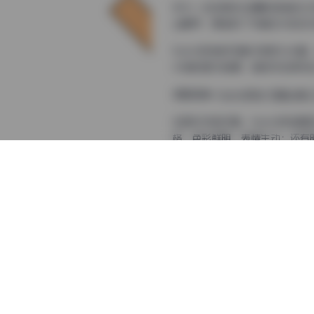
作为一名经常关注摄影领域的工作
业素养，更呈现了写真艺术的多
Naimi奶咪的写真内容极为
术感的室内拍摄，她的作品库犹
领取图集:
Naimi奶咪 写真合集 
在图片风格方面，Naimi奶
格，色彩鲜明，表情生动；还有
素养，也为观众提供了丰富的视
拍摄氛围的营造是Naimi奶
氛围完美契合的视觉效果。在户
合，通过灯光的巧妙运用营造出