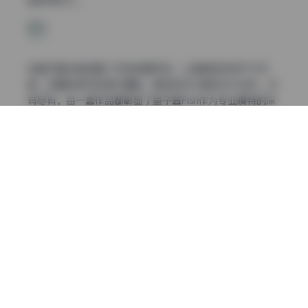
越的表现力。
这套写真全集涵盖了多种拍摄风格，从清新自然的户外写
真，到精致考究的室内棚拍，再到前卫大胆的艺术创作，应
有尽有。每一套作品都彰显了鱼子酱Fish作为专业模特的深
厚功底，她能够完美驾驭不同风格的拍摄需求，无论是甜美
可人的邻家女孩形象，还是冷艳高贵的时尚女神姿态，都能
被她诠释得淋漓尽致。
在拍摄氛围营造方面，鱼子酱Fish的写真作品尤为出色。摄
影师们善于运用光影变化，创造出或温馨浪漫、或神秘迷人
的氛围。自然光下的柔美质感，与精心布置的人工灯光形成
鲜明对比，呈现出丰富的层次感。每一张照片都仿佛在讲述