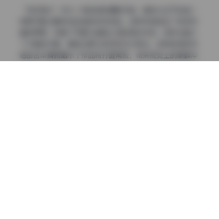
“茶杯恶犬”作为一种独特的摄影风格，其核心在于创造一
种既可爱又略带危险感的视觉体验。这种风格挑战了传统写
真的界限，探索了可爱与威胁之间的微妙关系，同时也融入
了大胆的元素，展现出更为前卫的艺术表达。这种独特的风
格命名本身就暗示了作品将打破常规，带来视觉上的新鲜冲
击。
从摄影技术角度分析，这套写真集采用了多元化的拍摄手
法。摄影师在构图上敢于突破常规，大量使用特写镜头和微
距摄影，捕捉模特面部表情和身体细节的微妙变化。特别是
在表现模特身体线条和轮廓时，摄影师运用了大胆的视角和
光线处理，既展现了人体的美感，又不失艺术性。
光影处理方面，这套写真集尤为出色。摄影师通过精确控制
光源角度和强度，营造出戏剧性的效果，增强了画面的表现
力和情感张力。在表现大胆内容时，光影的运用尤为关键，
它既能突出重点，又能柔化边界，创造出既大胆又优雅的视
觉效果。
在场景选择和布置方面，摄影师展现了极高的专业素养。从