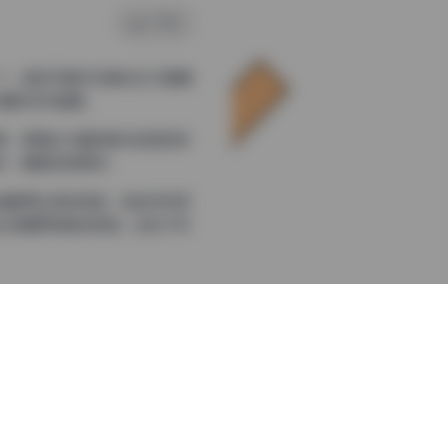
0 评论
。她的写真作品集包含24套精
丰富的视觉盛宴。
美，更通过丰富的肢体语言和表
然、最真实的瞬间。
温暖而私密的氛围；有的则利用
出浪漫而神秘的氛围。这些不同
的日系风格到前卫的暗黑系造
妆容风格，有时是淡雅裸妆突出