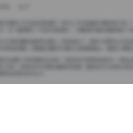
11月4日
267
触并拍摄过众多风格各异的模特，但羽生三未无疑是其中最具表现力的一个
2GB，每一套都展现了不同的风格和魅力，为摄影爱好者和收藏家提供了
艺术风格和细腻的情感表达著称。在她的镜头下，模特不仅展现出外在的
并非单纯的摆拍，而是通过摄影师与模特之间的默契配合，捕捉到了最自
真作品涵盖了多种场景和光线条件。有的系列采用柔和的自然光，营造出
和立体感；还有的系列在夜晚或黄昏时段拍摄，借助城市灯光或烛光创造
都具有独特的视觉冲击力。
品展现了极高的时尚敏感度。从简约的街头风到华丽的复古装扮，从清新
拍摄主题完美契合。妆容方面，羽生三未擅长根据不同的主题和场景调整