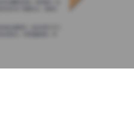
色毛发细腻的质感。特别是在一些
色毛发形成了鲜明对比，极具视
的粉色主题房间，这些环境不仅与
的运用变化，时而温暖柔和，时
个姿态都被精准捕捉。特别是那些
视觉体验。
作，都被精心捕捉。许多照片采
巧妙融合，营造出既活泼又不失
术表现力来看，都展现了猫咪摄
满生命力的影像也能带来愉悦的