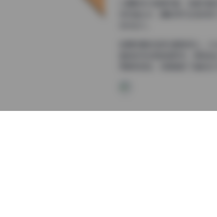
从摄影技术角度来看，这套写真
特写镜头中，摄影师巧妙地利用
觉冲击力。
拍摄场景的选择也颇具匠心。J
猫咪的毛发颜色相呼应，更营造
而明亮活泼，完美展现了猫咪在
在这套写真集中，Jinx的表
动态视频片段，记录了Jinx玩
从构图角度分析，这套写真展现
用了黄金分割构图，使画面既平
高雅的视觉效果。
作为一套免费分享的写真集，这
影的精髓。对于猫咪摄影爱好者
视觉享受。