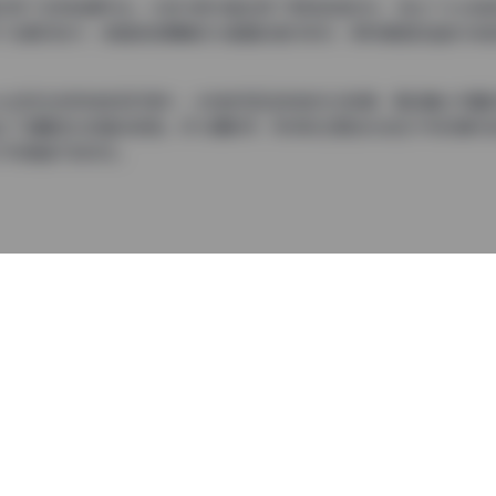
采用了多种拍摄手法。大部分照片都运用了柔和的自然光，突出了Jinx粉
了浅景深技术，使猫咪的眼睛成为画面的绝对焦点，那种通透的蓝色与粉
inx出现在各种粉色系环境中，从粉色毛毯到粉色花朵背景，再到精心布置
出了温馨梦幻的整体氛围。作为摄影师，我特别注意到光线在不同场景中
不同情绪下的状态。
现力令人赞叹。它时而慵懒地蜷缩，时而好奇地张望，时而调皮地互动，每一
耍、探索的瞬间，让静态图片与动态影像相得益彰，为观众提供了全方位的
了摄影师对细节的极致追求。无论是猫咪胡须的颤动，还是爪子的微妙动
衡又不失动感。色彩搭配方面，粉色作为主色调，与白色、浅灰等中性色
组作品在专业水准上毫不逊色于商业摄影作品。无论是从技术层面还是艺
来说，这套合集无疑是一份宝贵的学习资料；对于普通观众而言，这些充