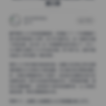
费分享
2025年11月3日
0 评论
175
翻开章玉小丸子的微密圈相册，仿佛踏入了一个充满青春气
息与自然美感的小世界。这37张写真作品，每一帧都诉说着
不同的故事，却又统一在一种清新脱俗的风格之下。作为一
位长期关注章玉小丸子作品的读者，我不得不说，她的写真
总能给人带来耳目一新的感受。
章玉小丸子的写真风格独具特色，她擅长将日常生活中的普
通场景转化为充满艺术感的画面。无论是在阳光洒落的窗台
前，还是在绿意盎然的小花园中，她总能找到最适合自己的
角度和姿势。照片中的她时而俏皮灵动，时而温柔恬静，展
现出多面的魅力。这种自然不做作的拍摄风格，让人感受到
真实的美，而非刻意雕琢的华丽。
图集入口:
【免费】抖音章玉小丸子微密圈合集【37P】