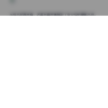
从技术层面来看，这套写真图集展现了专业级的摄影水准。
摄影师对光线的运用尤为出色，无论是柔和的自然光还是精
心布置的 studio 光线，都能恰到好处地勾勒出模特的轮
廓，同时营造出或梦幻或神秘的氛围。特别是在拍摄水中场
景时，水波纹与光线的互动被捕捉得淋漓尽致，为画面增添
了动态美感和层次感。
这套17套写真图集涵盖了多种主题和风格，从清新自然的海
滩系列到充满艺术感的创意构图，每一套都有其独特的魅
力。有些作品强调模特的自然美，通过简约的背景和柔和的
色调突显人物的气质；而有些则大胆运用对比色和特殊角
度，创造出视觉冲击力强烈的艺术效果。这种多样性使得这
套写真图集能够满足不同受众的审美需求，无论是用于设计
参考还是个人欣赏，都能找到心仪的作品。