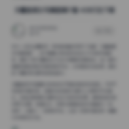
矢量鱼美女写真图集17套 4GB打包下载
2025年11月11日
0 评论
146
作为一名专业摄影师，我有幸接触并研究了这套”矢量鱼美
女写真图集”。这17套精心策划的作品共计4GB的存储空
间，展现了现代摄影技术与艺术审美的完美结合。每一套写
真都有其独特的风格和表现手法，从构图到光线运用，都体
现了摄影师对细节的极致追求。
矢量鱼系列写真最大的特点在于其独特的视觉语言。不同于
传统的写真风格，这套作品将自然元素与人体美学巧妙融
合，创造出既神秘又富有生命力的视觉效果。模特的姿态自
然而不刻意，表情生动，仿佛与周围的海洋元素融为一体。
这种”人景合一”的表现手法，让每一张照片都如同一幅精
心构制的艺术品。