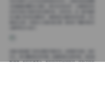
物恋传媒作为业内知名的影像制作机构，以其独特的拍摄理
念和精湛的摄影技术闻名。其作品风格多样，从清新自然的
日系风格到大胆前卫的创意风格，应有尽有。每一套写真都
经过精心策划和后期制作，确保呈现出最佳视觉效果。无论
是色彩运用、构图设计还是光影处理，都体现了摄影师的专
业素养和艺术追求。
这套合集涵盖了各种主题的写真作品，包括都市街拍、自然
风光、室内棚拍等多种场景。拍摄氛围也各具特色，有的温
馨浪漫，有的充满活力，有的则呈现出神秘感。这种多样性
使得收藏者可以根据自己的喜好选择不同风格的作品欣赏，
满足不同场合的观赏需求。
物恋传媒合作的模特气质各异，从清纯甜美到成熟妩媚，从
邻家女孩到时尚达人，每一组写真都有其独特的魅力。这些