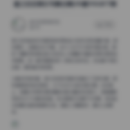
星之迟迟美女写真合集290套195GB下载
2025年10月27日
0 评论
165
星之迟迟能够在写真领域获得如此大的关注和收藏价值，绝
非偶然。这套包含290套、总大小达195GB的写真合集，展
现了摄影师或博主星之迟迟在人物摄影方面的深厚功底和独
特审美。每一套写真都如同一部独立的作品，讲述着不同的
故事，展现着多样的美。
从整体风格来看，星之迟迟的写真作品融合了多种元素，既
有清新自然的日常感，又不失艺术化的光影处理。在构图
上，她擅长利用环境和道具构建丰富的视觉层次，使画面既
有焦点又不失整体和谐。无论是室内还是户外场景，她总能
找到最合适的角度和光线，捕捉人物最自然、最动人的瞬
间。