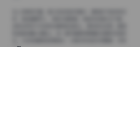
在人物表现方面，星之迟迟迟的写真中，模特的气质多种多
样，有的甜美可人，有的冷艳高傲，有的则充满文艺气息。
这种多样性不仅体现在模特的选择上，更体现在妆容、服装
和造型的精心搭配上。每一套写真都有明确的主题和风格定
位，从日系清新到欧美复古，从简约时尚到华丽繁复，应有
尽有。
拍摄氛围的营造是星之迟迟写真的另一大特色。她善于利用
自然光和人工光源的结合，创造出或温暖、或冷峻、或梦幻
的氛围。有些作品在黄昏的余晖中拍摄，呈现出金色的梦幻
感；有些则在雨后的清晨，捕捉清新的空气感和湿润的光
线；还有些则在夜晚的城市背景下，利用霓虹灯打造出都市
的迷离感。
博主星之迟迟本人的审美理念和摄影技巧在这套合集得到了
充分展现。她对细节的把控堪称完美，无论是服装的褶皱、