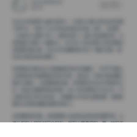
2025年10月31日
0 评论
300
在当今短视频平台盛行的时代，抖音作为国内领先的短视频
分享平台，孕育了众多风格各异的创作者。其中，梦梦野
（也被称为梦野不哭）以其独特的个人魅力和拍摄风格，在
微密圈中积累了大量粉丝。本文将为大家详细介绍梦梦野的
微密圈写真合集，包含600张精美图片和31个精彩视频，展
现这位博主的独特魅力。
梦梦野的写真作品以其清新自然的风格著称，不同于市面上
过度修图或刻意摆拍的网红形象，她的每一张照片都透露出
真实与真诚。从拍摄角度来看，梦梦野的作品多采用自然光
线，营造出温暖柔和的氛围，使人物形象更加立体生动。无
论是日常生活中的抓拍，还是精心构写的主题拍摄，她都能
展现出极高的摄影审美和表现力。
在拍摄氛围方面，梦梦野擅长创造轻松自然的拍摄环境，让
镜头前的人物能够完全放松，呈现出最真实的一面。她的作
品中很少看到刻意的姿势或表情，更多的是捕捉生活中的瞬