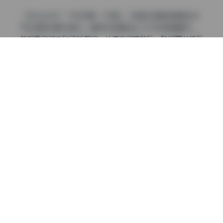
“好太太hhh”不仅仅是一个网名，它背后承载的是博主对
于生活的热爱与追求。她的作品集包含了372张高清图片，
总观看次数达到了95万次。从这些数字背后，我们可以感受
到她对摄影艺术的执着与热情。
完整版图集:
抖音好太太hhh（马马ppp）微密圈合集【372
P 95V】
每一张照片都像是一个故事，讲述着博主的生活点滴。无论
是清晨的第一缕阳光，还是夜晚城市灯火阑珊，她都能用镜
头捕捉到那些转瞬即逝的美好瞬间。她的作品风格多变，既
有清新自然的一面，也有时尚前卫的尝试，这得益于她对于
不同元素的巧妙运用。
在拍摄过程中，“好太太hhh”总是能够营造出一种轻松愉
悦的氛围，让观众仿佛置身于她的世界之中。她善于利用光
影的变化来增强画面的表现力，使得每一幅作品都充满了生
命力。无论是街拍还是室内摆拍，她都能够找到最适合展现
自己特色的场景。