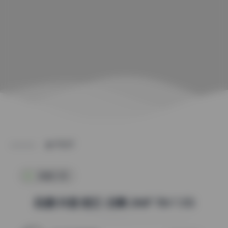
POST
典藏资源
岛遇 抖音 蛇巳 合集 246P 76V 1.1G