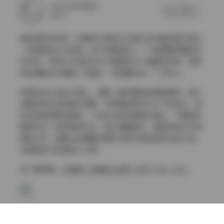
2026年7月8日
0 评论
52
拿起相机的时候，岛遇的抖音蛇巳合集已经在脑海里勾勒出
一种神秘的东方韵律。这次拍摄选择了一个被薄雾笼罩的古
旧仓库，铁锈与木质的对比为画面带来了粗粝的质感，而柔
和的漫射光则像是一层薄纱，轻轻覆在每一个动作上。
岛遇站在中央的木箱上，身着一套深墨色的绸缎旗袍，袖口
绣着微微发亮的鳞片图案，仿佛是蛇鳞在灯光下的微光。她
的发型被简单地挽起，几缕发丝自然垂落在肩头，与旗袍的
暗色形成一种低调的对比。镜头慢慢推近，捕捉到她手中轻
扇的动作，扇面上的细腻纹理在光影交错间呈现出层次感，
仿佛能听见轻轻的沙沙声。
进入原页面:
【岛遇】抖音蛇巳合集【246P 76V 1.1G】
整个场景的布置并不复杂，只是几盏旧式的吊灯和一些做旧