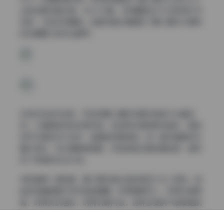
g)的这套写真合集，共计154套，总容量高达72GB的庞大作
品库，让我深深震撼。这套写真合集展现了姜仁卿作为模特
的多面魅力和专业素养。
在浏览这些作品时，我发现姜仁卿的写真风格极为丰富多
样。从清新自然的日常风格，到成熟优雅的职场装扮，再到
前卫大胆的艺术创作，她都能完美驾驭。每一套写真都经过
精心策划，无论是服装搭配、妆容造型还是场景选择，都体
现了极高的专业水准。
特别值得一提的是，姜仁卿在镜头前的表现力令人赞叹。她
能够准确把握不同风格的精髓，时而甜美可人，时而冷艳高
傲，时而灵动活泼，时而沉静内敛。这种多变的气质使她的
每一套写真都具有独特的观赏价值，也让观众能够从中找到