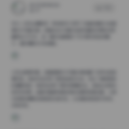
2025年10月22日
0 评论
237
作为一名专业摄影师，我有幸深入研究了这套规模宏大的国
模艺术写真合集。这套包含360套作品的珍藏级资源包总容
量高达1570GB，每一幅作品都展现了东方美学的独特魅
力，堪称摄影艺术的瑰宝。
从专业角度来看，这套国模艺术写真合集涵盖了多样化的拍
摄风格。有的作品采用了柔和的自然光线，突出了模特肌肤
的细腻质感；有的则运用了强烈的明暗对比，营造出戏剧性
的视觉效果。每套写真都有其独特的主题和叙事线索，从简
约的黑白摄影到绚丽的彩色作品，从古典韵味到现代时尚，
应有尽有。