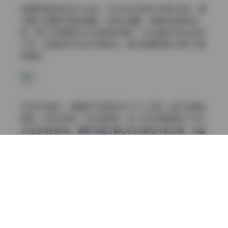
拍摄氛围的营造尤为出色。许多作品在室内环境中完成，通
过精心布置的场景和道具，营造出温馨、浪漫或神秘的氛
围。而户外拍摄则充分利用自然景观，无论是城市街头的现
代感，还是自然风光的宁静致远，都让国模的魅力得到了最
佳展现。
在这些写真中，国模的气质表现尤为引人注目。她们或温婉
典雅，或灵动活泼，或冷艳高贵，每一种风格都展现了东方
女性独特的韵味。摄影师通过精心的构图和光影处理，将国
模的五官轮廓和身材曲线展现得淋漓尽致，既有东方美学的
含蓄内敛，又不失现代女性的自信与独立。
作为这套合集的欣赏者，我不禁为摄影师的专业技艺所折
服。他们不仅精通各种摄影技巧，更懂得如何捕捉模特最自