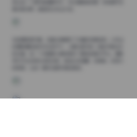
质让每一个细节都清晰可见，无论是服装纹理、妆容细节还
是光影效果，都呈现出专业水准。
在拍摄氛围方面，这套合集展现了丰富的场景选择。从专业
的摄影棚到自然风光的户外，从繁华都市的一角到宁静古朴
的古镇，每一个场景都为模特提供了最佳的展示平台。摄影
师们巧妙运用光线和构图，营造出或温馨、或神秘、或活力
的氛围，让每一幅作品都充满故事感。
模特们的气质在这套合集中也得到了充分展现。无论是清新
脱俗的邻家女孩，还是成熟优雅的都市女性，亦或是神秘高
冷的时尚达人，每一位模特都通过镜头展现了自己独特的魅