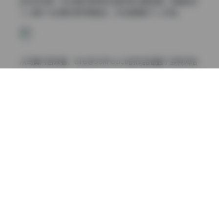
的视觉效果。无论是日常穿搭还是特定主题拍摄，她都能将
个人魅力与创意构思完美融合，形成鲜明的个人风格。
从写真内容来看，Ellie@SSRPeach的作品涵盖了多种风格
主题。从清新自然的户外写真，到精致细腻的室内拍摄，再
到富有创意的主题构思，每一组作品都经过精心策划和执
行。她的写真不仅仅是简单的记录，更是对生活美学的探索
和表达。摄影师们善于捕捉她不同角度的美感，无论是侧脸
轮廓、眼神表情，还是肢体语言，都展现出专业的水准和独
到的审美。
拍摄氛围方面，Ellie@SSRPeach的写真作品常常营造出轻
松自然又不失格调的氛围。她擅长运用自然光和简洁的场
景，营造出舒适而不失质感的视觉效果。无论是阳光明媚的
户外，还是简约明亮的室内空间，都能被她赋予独特的情感
和故事感，让观众在欣赏作品的同时，也能感受到摄影师和
模特之间的默契配合。