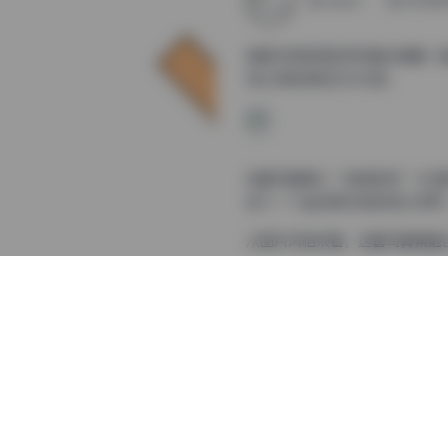
weme
2025年
俏妞tt的秘语空间写真合集是一
特之间独特的艺术对话。
这套写真集以”秘语空间”为主
进入一个由光影构成的梦幻世界
从图片风格来看，这套写真集融
戏剧性的光影对比，创造出强烈
拍摄氛围方面，秘语空间的场景
的表现提供了完美的背景。特别
原图获取:
【秘语空间】俏妞（俏妞t
俏妞tt的博主气质在这套写真
致。这种多面性的表现力使得整