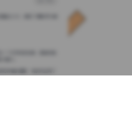
0 评论
容量达2.2G，展现了摄影师与模
述一个未完成的故事，邀请观者
秘与魅力。
感和表情的细腻；有的则运用了
形成和谐的视觉节奏。
都与主题紧密相连，为俏妞tt
为画面增添丰富的层次感。
不同的情绪状态演绎得淋漓尽