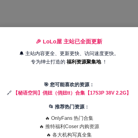
🎉 LoLo屋 主站已全面更新
🔔 主站内容更全、更新更快、访问速度更快。
专为绅士打造的
福利资源聚集地
！
🎯 您可能喜欢的资源：
🔗
【秘语空间】俏妞（俏妞tt）合集【1753P 38V 2.2G】
📂 推荐热门资源：
🔥 OnlyFans 热门合集
🔥 推特福利Coser 内购资源
🔥 各大机构写真全集