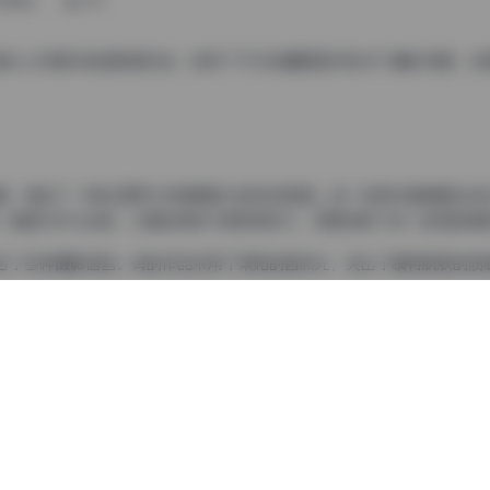
11月1日
194
套令人印象深刻的影像作品，收录了1753张精美图片和38个精彩视频，总
题，营造了一种私密而又充满想象力的视觉氛围。每一张照片都像是在讲
。俏妞tt作为主角，以其独特的气质和表现力，完美诠释了这一空间的神
合了多种摄影语言。有的作品采用了柔和的自然光，突出了模特肌肤的质
的视觉冲击力。整体色调以温暖的中性色为主，偶尔点缀以鲜明的色彩，
设计极具匠心。从简约的室内布置到充满自然气息的户外环境，每一处场景
是在一些特写镜头中，场景的细节处理恰到好处，既不会喧宾夺主，又能
t）合集【1753P 38V 2.2G】
集中得到了充分展现。她时而俏皮灵动，时而沉静内敛，时而神秘莫测，将
个写真集充满了变化和惊喜，让观者能够从不同角度欣赏她的魅力。