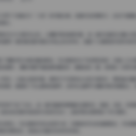
研究了这套名为”九言”的写真合集，这套作品规模宏大，包含110套精
品集合。
高的艺术水准和专业性。从摄影师的角度来看，每一套作品都经过精心构
别值得一提的是这套写真在风格上的多样性，涵盖了从清新自然到时尚前
现了摄影师对光影的精准把控。无论是自然光下的柔和质感，还是人工光
的拍摄中，摄影师善于捕捉模特最自然、最真实的一面，使得每一张照片
大亮点。从镜头语言来看，模特们不仅具有出众的外貌条件，更具备丰富
然舒展，都展现了专业模特的素养。这种专业素养与摄影师的完美配合，
列同样下足了功夫。每一套写真都有明确的主题定位，服装、发型、妆容
从复古的经典风格到现代的前卫设计，造型师的创意得到了充分展现。
队的用心。无论是城市街头的现代感，还是自然风光的清新脱俗，亦或是
装的完美结合，营造出丰富多彩的视觉体验。