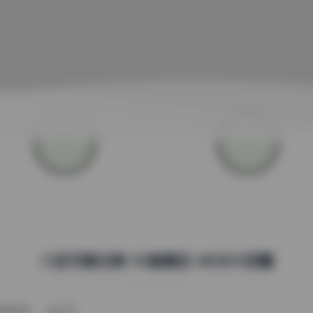
九言写真合集 110套精选 48GB大容量
10月20日
254